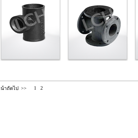
1
2
น้าถัดไป >>