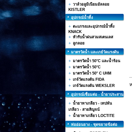
วาล์วอลูมิเนียมอัลลอย
KISTLER
อุปกรณ์น้ำทิ้ง
ตะแกรงและอุปกรณ์น้ำทิ้ง
KNACK
หัวรับน้ำฝนสวมสเตนเลส
ลูกลอย
มาตรวัดน้ำ และเกย์วัดแรงดัน
มาตรวัดน้ำ 50°C และน้ำร้อน
มาตรวัดน้ำ 50°C
มาตรวัดน้ำ 50° C UHM
เกจ์วัดแรงดัน FIDA
ห
เกจ์วัดแรงดัน WEKSLER
อุปกรณ์เชื่อมต่อ - น้ำยาประสาน
ท่อ
น้ำยาทาเกลียว - เทปพัน
เกลียว - สายสิญจน์
น้ำยาทาเกลียว LOCTITE
ท่ออ่อนยาง - ชุดขยายข้อต่อ