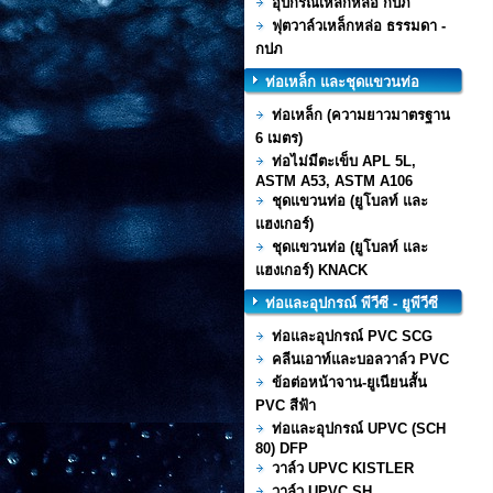
อุปกรณ์เหล็กหล่อ กปภ
ฟุตวาล์วเหล็กหล่อ ธรรมดา -
กปภ
ท่อเหล็ก และชุดแขวนท่อ
ท่อเหล็ก (ความยาวมาตรฐาน
6 เมตร)
ท่อไม่มีตะเข็บ APL 5L,
ASTM A53, ASTM A106
ชุดแขวนท่อ (ยูโบลท์ และ
แฮงเกอร์)
ชุดแขวนท่อ (ยูโบลท์ และ
แฮงเกอร์) KNACK
ท่อและอุปกรณ์ พีวีซี - ยูพีวีซี
ท่อและอุปกรณ์ PVC SCG
คลีนเอาท์และบอลวาล์ว PVC
ข้อต่อหน้าจาน-ยูเนียนสั้น
PVC สีฟ้า
ท่อและอุปกรณ์ UPVC (SCH
80) DFP
วาล์ว UPVC KISTLER
วาล์ว UPVC SH