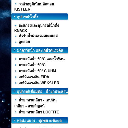
วาล์วอลูมิเนียมอัลลอย
KISTLER
อุปกรณ์น้ำทิ้ง
ตะแกรงและอุปกรณ์น้ำทิ้ง
KNACK
หัวรับน้ำฝนสวมสเตนเลส
ลูกลอย
มาตรวัดน้ำ และเกย์วัดแรงดัน
มาตรวัดน้ำ 50°C และน้ำร้อน
มาตรวัดน้ำ 50°C
มาตรวัดน้ำ 50° C UHM
เกจ์วัดแรงดัน FIDA
เกจ์วัดแรงดัน WEKSLER
อุปกรณ์เชื่อมต่อ - น้ำยาประสาน
ท่อ
น้ำยาทาเกลียว - เทปพัน
เกลียว - สายสิญจน์
น้ำยาทาเกลียว LOCTITE
ท่ออ่อนยาง - ชุดขยายข้อต่อ