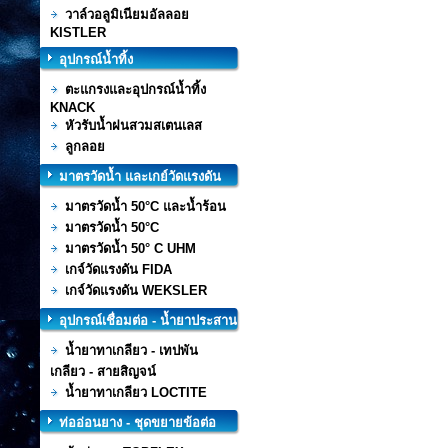
วาล์วอลูมิเนียมอัลลอย
KISTLER
อุปกรณ์น้ำทิ้ง
ตะแกรงและอุปกรณ์น้ำทิ้ง
KNACK
หัวรับน้ำฝนสวมสเตนเลส
ลูกลอย
มาตรวัดน้ำ และเกย์วัดแรงดัน
มาตรวัดน้ำ 50°C และน้ำร้อน
มาตรวัดน้ำ 50°C
มาตรวัดน้ำ 50° C UHM
เกจ์วัดแรงดัน FIDA
เกจ์วัดแรงดัน WEKSLER
อุปกรณ์เชื่อมต่อ - น้ำยาประสาน
ท่อ
น้ำยาทาเกลียว - เทปพัน
เกลียว - สายสิญจน์
น้ำยาทาเกลียว LOCTITE
ท่ออ่อนยาง - ชุดขยายข้อต่อ