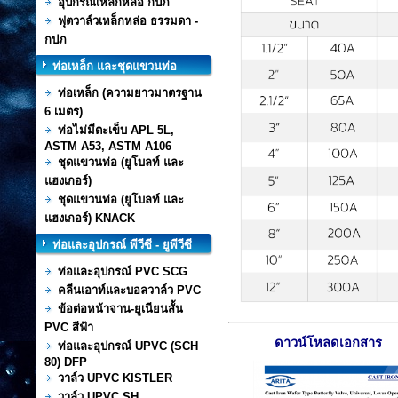
อุปกรณ์เหล็กหล่อ กปภ
ฟุตวาล์วเหล็กหล่อ ธรรมดา -
กปภ
ท่อเหล็ก และชุดแขวนท่อ
ท่อเหล็ก (ความยาวมาตรฐาน
6 เมตร)
ท่อไม่มีตะเข็บ APL 5L,
ASTM A53, ASTM A106
ชุดแขวนท่อ (ยูโบลท์ และ
แฮงเกอร์)
ชุดแขวนท่อ (ยูโบลท์ และ
แฮงเกอร์) KNACK
ท่อและอุปกรณ์ พีวีซี - ยูพีวีซี
ท่อและอุปกรณ์ PVC SCG
คลีนเอาท์และบอลวาล์ว PVC
ข้อต่อหน้าจาน-ยูเนียนสั้น
PVC สีฟ้า
ดาวน์โหลดเอกสาร
ท่อและอุปกรณ์ UPVC (SCH
80) DFP
วาล์ว UPVC KISTLER
วาล์ว UPVC SH